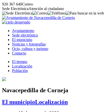
920 367 640
Correo
Sede Electrónica
Atención al ciudadano
Ayuntamiento
Sede electrónica
El municipio
Noticias y fotografías
Ocio, cultura y turismo
Contacto
El tiempo
Localización
Población
Navacepedilla de Corneja
El municipio
Localización