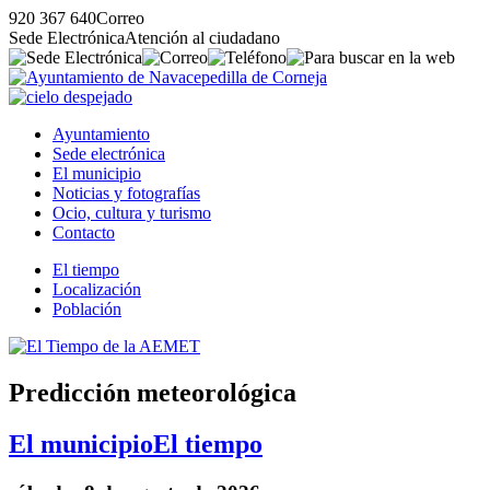
920 367 640
Correo
Sede Electrónica
Atención al ciudadano
Ayuntamiento
Sede electrónica
El municipio
Noticias y fotografías
Ocio, cultura y turismo
Contacto
El tiempo
Localización
Población
Predicción meteorológica
El municipio
El tiempo